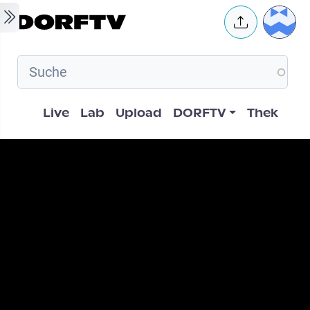
Skip to main content
User 
Hauptnavigation
Live
Lab
Upload
DORFTV
Thek