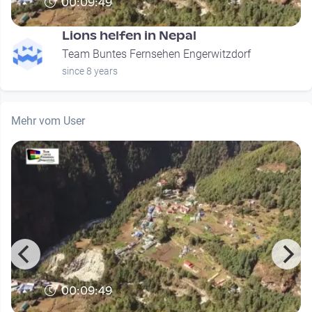
00:09:49
Lions helfen in Nepal
Team Buntes Fernsehen Engerwitzdorf
since 8 years
Mehr vom User
00:09:49