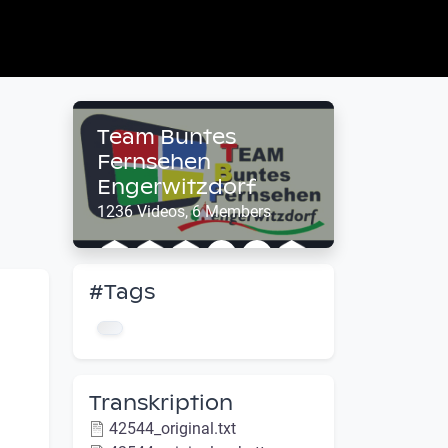
Team Buntes
Fernsehen
Engerwitzdorf
1236 Videos, 6 Members
#Tags
Transkription
42544_original.txt