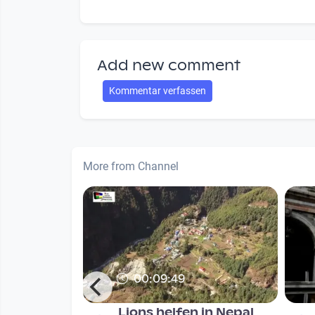
Add new comment
Kommentar verfassen
More from Channel
00:09:49
 Zukunft
Lions helfen in Nepal