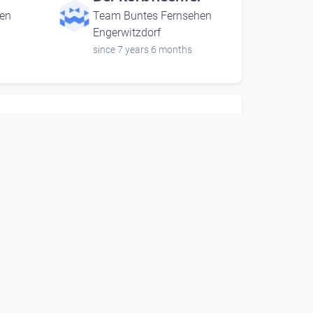
en
Team Buntes Fernsehen
Engerwitzdorf
since 7 years 6 months
00:06:24
Der Korbflechter
en
Team Buntes Fernsehen
Engerwitzdorf
since 7 years 6 months