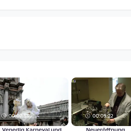
00:07:59
00:05:22
Venedig Karneval und
Neueröffnung