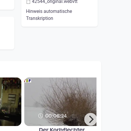
42544_original.webvtt
Hinweis automatische
Transkription
00:06:24
Der Korbflechter