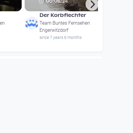
00:06:24
Der Korbflechter
en
Team Buntes Fernsehen
Engerwitzdorf
since 7 years 6 months
00:06:24
Der Korbflechter