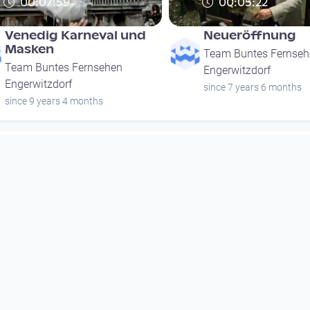
00:07:59
00:05:22
Venedig Karneval und
Neueröffnung
Masken
Team Buntes Fernseh
Team Buntes Fernsehen
Engerwitzdorf
Engerwitzdorf
since 7 years 6 months
since 9 years 4 months
00:07:59
00:05:22
Venedig Karneval und
Neueröffnung
Masken