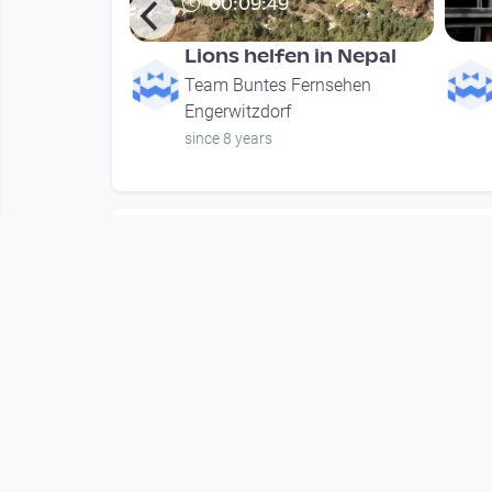
00:09:49
 Zukunft
Lions helfen in Nepal
rnsehen
Team Buntes Fernsehen
Engerwitzdorf
nth
since 8 years
Mehr vom User
00:09:49
 Zukunft
Lions helfen in Nepal