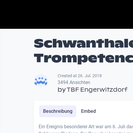
Schwanthal
Trompetenc
Created at 26. Jul. 2018
3494 Ansichten
by
TBF Engerwitzdorf
Beschreibung
Embed
Ein Ereignis besonderer Art war am 6. Juli 