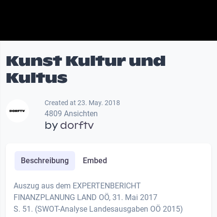
Kunst Kultur und
Kultus
Created at 23. May. 2018
4809 Ansichten
by
dorftv
Beschreibung
Embed
Auszug aus dem EXPERTENBERICHT
FINANZPLANUNG LAND OÖ, 31. Mai 2017
S. 51. (SWOT-Analyse Landesausgaben OÖ 2015)