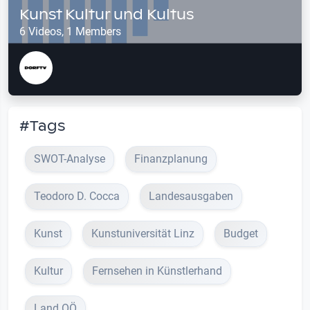
Kunst Kultur und Kultus
6 Videos, 1 Members
#Tags
SWOT-Analyse
Finanzplanung
Teodoro D. Cocca
Landesausgaben
Kunst
Kunstuniversität Linz
Budget
Kultur
Fernsehen in Künstlerhand
Land OÖ