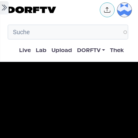
Skip to main content
User 
Hauptnavigation
Live
Lab
Upload
DORFTV
Thek