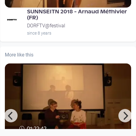
SUNNSEITN 2018 - Arnaud Méthivier
(FR)
DORFTV@festival
since 8 years
More like this
01:22:42