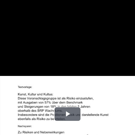
Play
Video