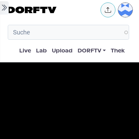
Skip to main content
User 
Hauptnavigation
Live
Lab
Upload
DORFTV
Thek