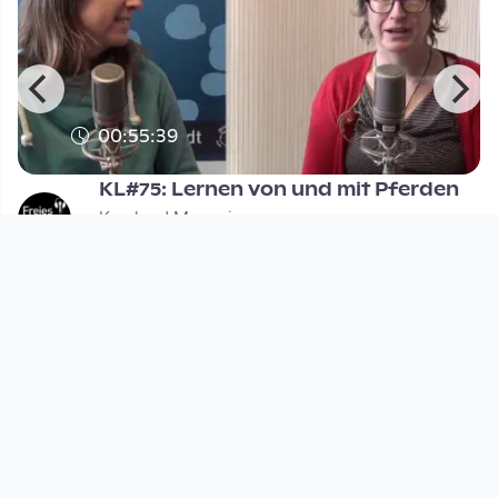
00:55:39
KL#75: Lernen von und mit Pferden
Kernland Magazin
since 8 years 6 months
Footer 1
Charta für Community Fernsehen in Österreich
Datenschutzerklärung
Gesetze im Rundfunkbereich
Grundsätze der Programmgestaltung
Jugendschutzerklärung