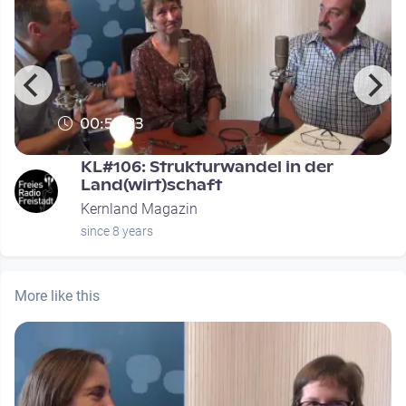
00:55:23
KL#106: Strukturwandel in der
Land(wirt)schaft
Kernland Magazin
since 8 years
More like this