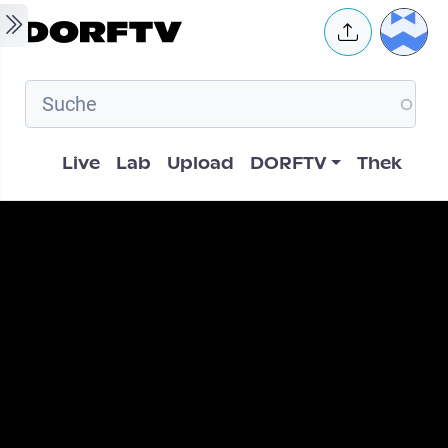
Skip to main content
User 
Hauptnavigation
Live
Lab
Upload
DORFTV
Thek