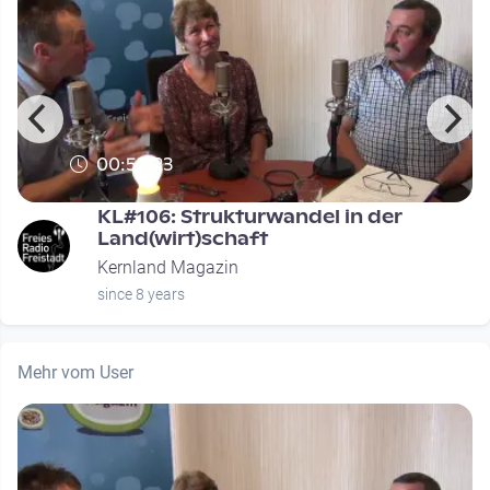
00:55:23
KL#106: Strukturwandel in der
Land(wirt)schaft
Kernland Magazin
since 8 years
Mehr vom User