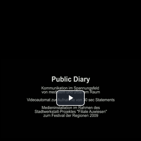
Play
Video