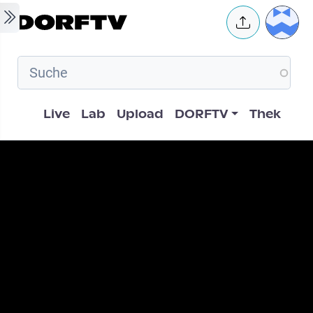
Skip to main content
User 
Hauptnavigation
Live
Lab
Upload
DORFTV
Thek