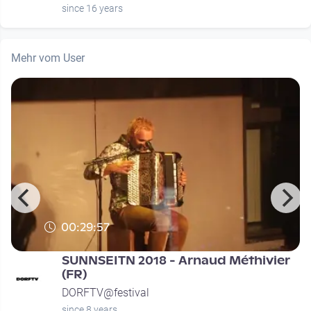
since 16 years
Mehr vom User
00:29:57
SUNNSEITN 2018 - Arnaud Méthivier
(FR)
DORFTV@festival
since 8 years