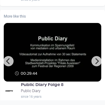
More like this
00:29:44
Public Diary Folge 8
Public Diary
since 16 years