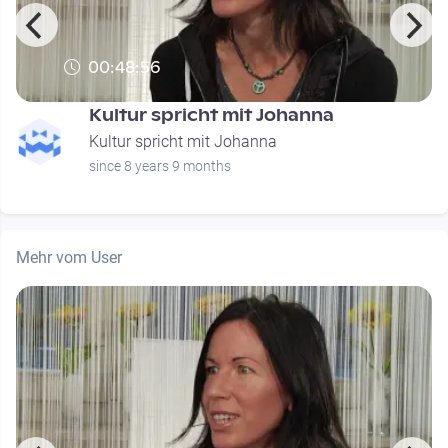
00:48:56
i
Kultur spricht mit Johanna
Kultur spricht mit Johanna
since 8 years 9 months
Mehr vom User