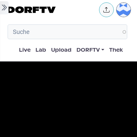
Skip to main content
User 
Hauptnavigation
Live
Lab
Upload
DORFTV
Thek