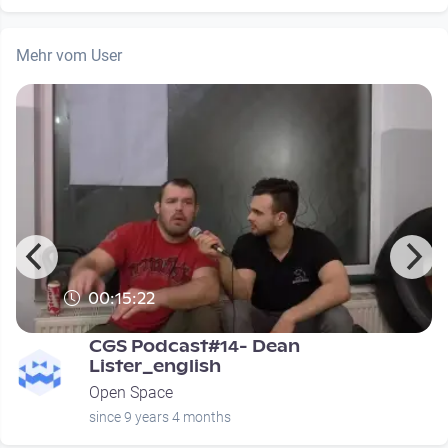
Mehr vom User
00:15:22
CGS Podcast#14- Dean
Lister_english
Open Space
since 9 years 4 months