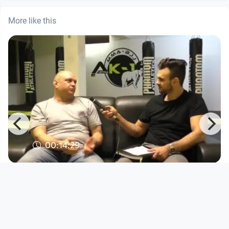
More like this
00:14:29
e
CGS Podcast#11- Hans
Hutton_deutsch
Open Space
since 9 years 5 months