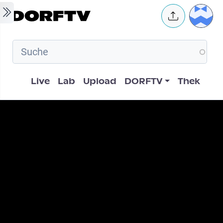
Skip to main content
User 
Hauptnavigation
Live
Lab
Upload
DORFTV
Thek