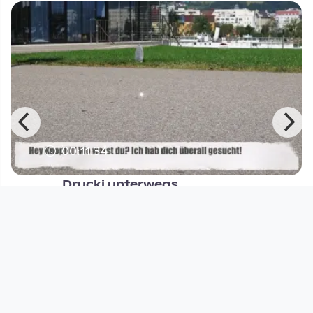
00:11:34
Drucki unterwegs
Open Space
since 8 years 6 months
Footer 1
Charta für Community Fernsehen in Österreich