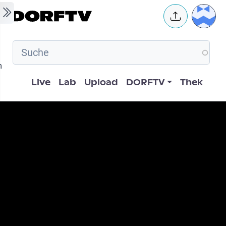
Skip to main content
User 
m
Hauptnavigation
Live
Lab
Upload
DORFTV
Thek