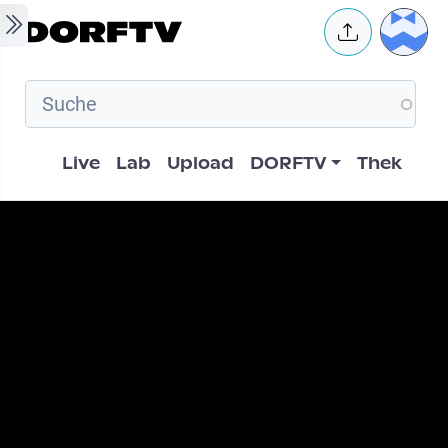
Skip to main content
User 
Hauptnavigation
Live
Lab
Upload
DORFTV
Thek