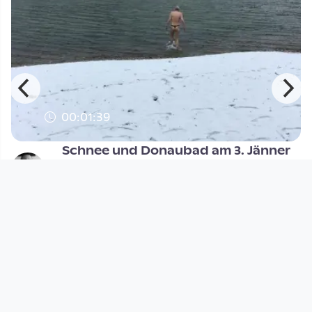
00:01:39
Schnee und Donaubad am 3. Jänner
2017
Open Space
since 9 years 7 months
Footer 1
Charta für Community Fernsehen in Österreich
Datenschutzerklärung
Gesetze im Rundfunkbereich