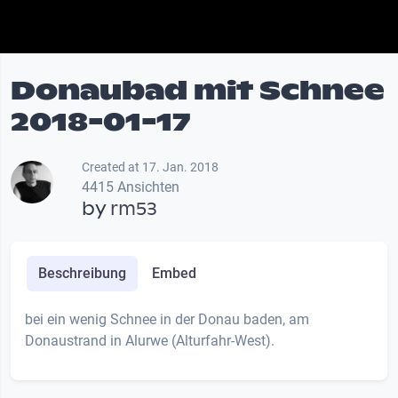
Donaubad mit Schnee
2018-01-17
Created at 17. Jan. 2018
4415 Ansichten
by
rm53
Beschreibung
Embed
bei ein wenig Schnee in der Donau baden, am
Donaustrand in Alurwe (Alturfahr-West).