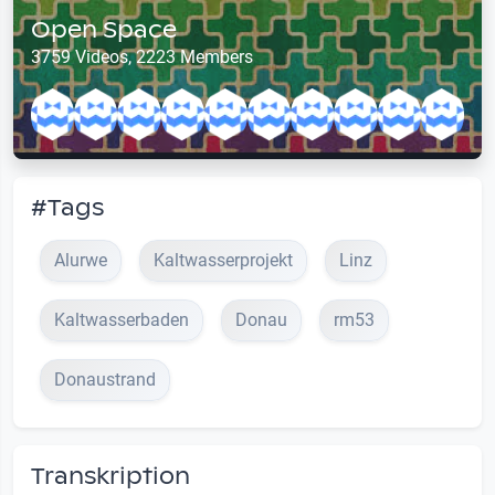
Open Space
3759 Videos, 2223 Members
#Tags
Alurwe
Kaltwasserprojekt
Linz
Kaltwasserbaden
Donau
rm53
Donaustrand
Transkription