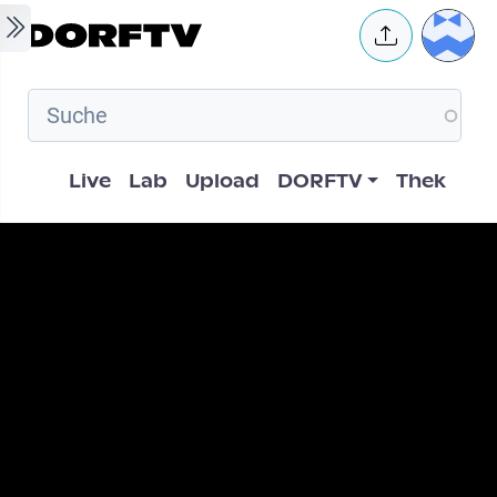
Skip to main content
User 
Hauptnavigation
Live
Lab
Upload
DORFTV
Thek