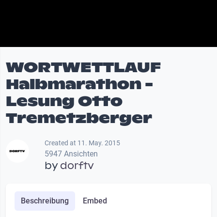
WORTWETTLAUF
Halbmarathon -
Lesung Otto
Tremetzberger
Created at 11. May. 2015
5947 Ansichten
by
dorftv
Beschreibung
Embed