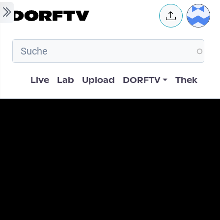
Skip to main content
User 
Hauptnavigation
Live
Lab
Upload
DORFTV
Thek