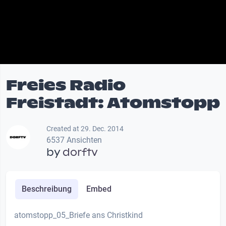
Freies Radio
Freistadt: Atomstopp
Created at 29. Dec. 2014
6537 Ansichten
by
dorftv
Beschreibung
Embed
atomstopp_05_Briefe ans Christkind