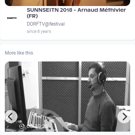
SUNNSEITN 2018 - Arnaud Méthivier
(FR)
DORFTV@festival
since 8 years
More like this
00:39:25