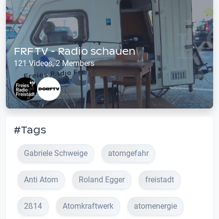
FRF TV - Radio schauen
121 Videos, 2 Members
#Tags
Gabriele Schweige
atomgefahr
Anti Atom
Roland Egger
freistadt
2ß14
Atomkraftwerk
atomenergie