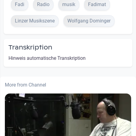
Fadi
Radio
musik
Fadimat
Linzer Musikszene
Wolfgang Dorninger
Transkription
Hinweis automatische Transkription
More from Channel