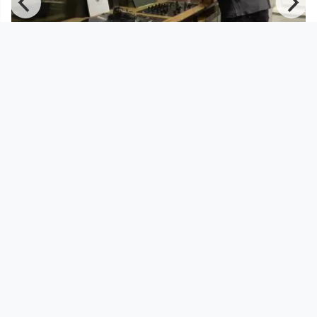
02:01:49
FADIMAT 105 - Radiosendung vom
2.9.2014
Fadimat 105
since 11 years 11 months
Footer 1
Charta für Community Fernsehen in Österreich
Datenschutzerklärung
Gesetze im Rundfunkbereich
Grundsätze der Programmgestaltung
Jugendschutzerklärung
Impressum & Haftungsausschluss
Nutzungsvereinbarung