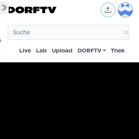
Skip to main content
User 
m
Hauptnavigation
Live
Lab
Upload
DORFTV
Thek