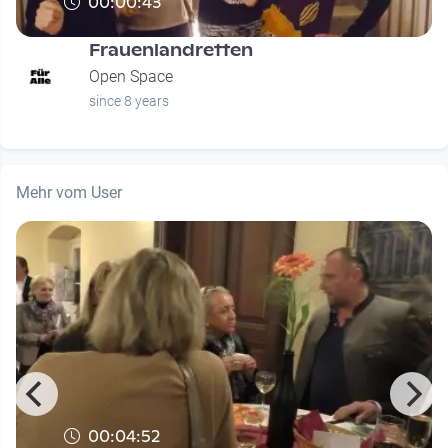
00:00:43
Frauenlandretten
Open Space
since 8 years
Mehr vom User
00:04:52