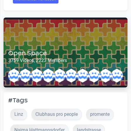
Open Space
3759 Videos, 2223 Members
#Tags
Linz
Clubhaus pro people
promente
Naima Hattmannsdorfer
landstrasse