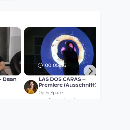
00:05:46
- Dean
LAS DOS CARAS –
Premiere (Ausschnitt)
Open Space
since 9 years 4 months