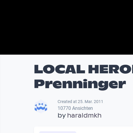
LOCAL HERO
Prenninger
Created at 25. Mar. 2011
10770 Ansichten
by
haraldmkh