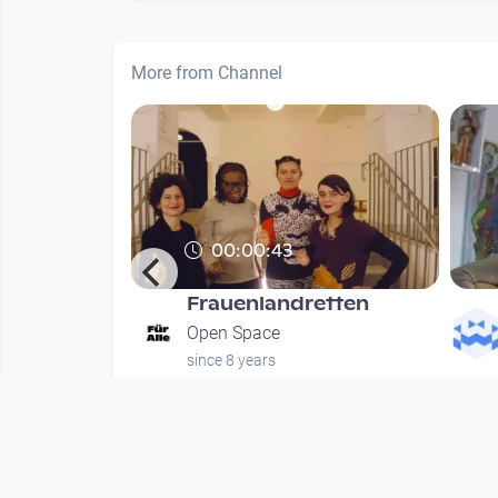
More from Channel
00:00:43
Frauenlandretten
hung
Open Space
since 8 years
nths