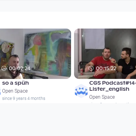
00:02:24
00:15:22
so a spüh
CGS Podcast#14
Lister_english
Open Space
Open Space
since 9 years 4 months
since 9 years 4 months