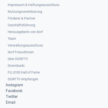
Impressum & Haftungsausschluss
Nutzungsvereinbarung
Footer 2
Förderer & Partner
Geschäftsführung
Herausgeberin von dorf
Team
Verwaltungsausschuss
dorf FreundInnen
Footer 3
über DORFTV
Downloads
F(L)OSS Hall of Fame
Footer 4
DORFTV empfangen
Instagram
Facebook
Twitter
Email