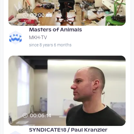
00:00:45
Masters of Animals
MKH-TV
since 8 years 6 months
00:06:14
SYNDICATE18 / Paul Kranzler