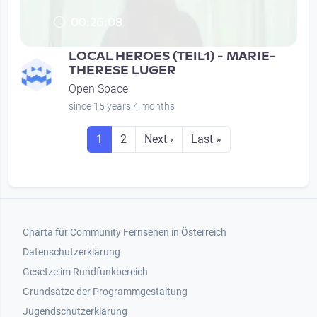
00:26:08
LOCAL HEROES (TEIL1) - MARIE-
THERESE LUGER
Open Space
since 15 years 4 months
Seitennummerierung
Seite
Seite
Next page
Last page
1
2
Next ›
Last »
Footer 1
Charta für Community Fernsehen in Österreich
Datenschutzerklärung
Gesetze im Rundfunkbereich
Grundsätze der Programmgestaltung
Jugendschutzerklärung