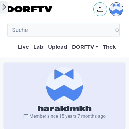
Skip to main content
User 
Hauptnavigation
Live
Lab
Upload
DORFTV
Thek
haraldmkh
Member since
15 years 7 months ago