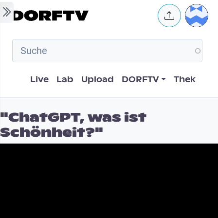
Skip to main content
User 
Hauptnavigation
Live
Lab
Upload
DORFTV
Thek
"ChatGPT, was ist
Schönheit?"