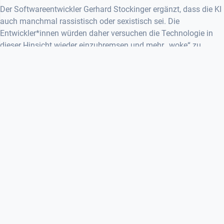
Der Softwareentwickler Gerhard Stockinger ergänzt, dass die KI
auch manchmal rassistisch oder sexistisch sei. Die
Entwickler*innen würden daher versuchen die Technologie in
dieser Hinsicht wieder einzubremsen und mehr „woke“ zu
gestalten. Er appelliert auch aus diesem Grund dafür
Erzeugnisse der KI niemals für bare Münze zu nehmen.
Die klare Kennzeichnung von Kunst, die von KI erschaffen
wurde, sieht Stockinger als besonders bedeutsam. Denn der
Unterschied zwischen menschlichem und maschinellem
Schaffen sei nicht mehr eindeutig zu erkennen. Lisa Ackerl ist
überzeugt, dass mit Künstlicher Intelligenz erzeugte Produkte
genauso als Kunst bezeichnet werden können, es brauche aber
im weiteren Schritt immer noch einen Menschen, der eine
kreative Ebene über das technisch erzeugte Produkt legt.
Großes Potential in der Architekturszene sieht sie dabei bei der
Auswertung von Verkehrsströmen und Wetterdaten. Dennoch
bestehe durch die Nutzung von künstlicher Intelligenz, die nicht
emotional, sondern datenbasiert arbeitet, die Gefahr immer