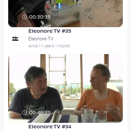
00:30:35
Eleonore TV #35
Eleonore-TV
since 11 years 1 month
00:46:39
Eleonore TV #34