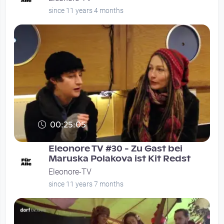
since 11 years 4 months
00:25:05
Eleonore TV #30 - Zu Gast bei
Maruska Polakova ist Kit Redst
Eleonore-TV
since 11 years 7 months