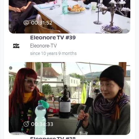
00:31:52
Eleonore TV #39
Eleonore-TV
since 10 years 9 months
00:34:33