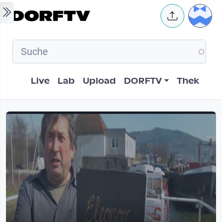
Skip to main content
User 
Hauptnavigation
Live
Lab
Upload
DORFTV
Thek