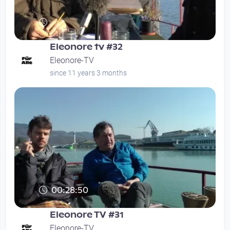
Eleonore tv #32
Eleonore-TV
since 11 years 3 months
00:28:50
Eleonore TV #31
Eleonore-TV