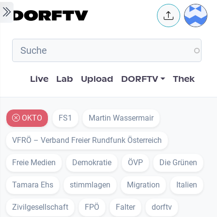
Skip to main content
User 
Hauptnavigation
Live
Lab
Upload
DORFTV
Thek
OKTO
FS1
Martin Wassermair
VFRÖ – Verband Freier Rundfunk Österreich
Freie Medien
Demokratie
ÖVP
Die Grünen
Tamara Ehs
stimmlagen
Migration
Italien
Zivilgesellschaft
FPÖ
Falter
dorftv