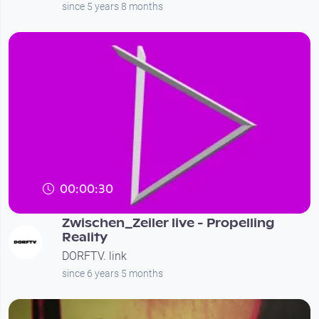
since 5 years 8 months
00:00:30
Zwischen_Zeiler live - Propelling
Reality
DORFTV. link
since 6 years 5 months