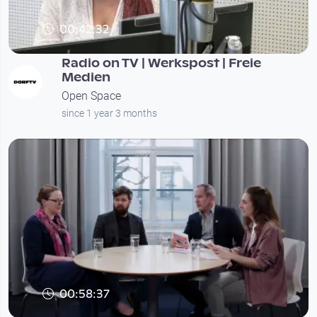
00:42:32
Radio on TV | Werkspost | Freie
Medien
Open Space
since 1 year 3 months
00:58:37