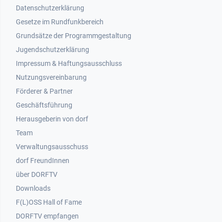
Datenschutzerklärung
Gesetze im Rundfunkbereich
Grundsätze der Programmgestaltung
Jugendschutzerklärung
Impressum & Haftungsausschluss
Nutzungsvereinbarung
Footer 2
Förderer & Partner
Geschäftsführung
Herausgeberin von dorf
Team
Verwaltungsausschuss
dorf FreundInnen
Footer 3
über DORFTV
Downloads
F(L)OSS Hall of Fame
Footer 4
DORFTV empfangen