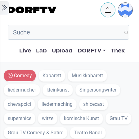
Skip to main content
User 
Hauptnavigation
Live
Lab
Upload
DORFTV
Thek
Comedy
Kabarett
Musikkabarett
liedermacher
kleinkunst
Singersongwriter
chevapcici
liedermaching
shicecast
supershice
witze
komische Kunst
Grau TV
Grau TV Comedy & Satire
Teatro Banal