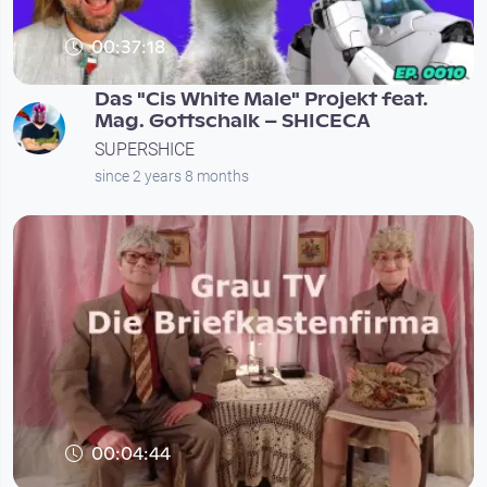
00:37:18
Das "Cis White Male" Projekt feat.
Mag. Gottschalk – SHICECA
SUPERSHICE
since 2 years 8 months
00:04:44