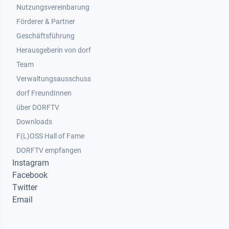
Nutzungsvereinbarung
Footer 2
Förderer & Partner
Geschäftsführung
Herausgeberin von dorf
Team
Verwaltungsausschuss
dorf FreundInnen
Footer 3
über DORFTV
Downloads
F(L)OSS Hall of Fame
Footer 4
DORFTV empfangen
Instagram
Facebook
Twitter
Email