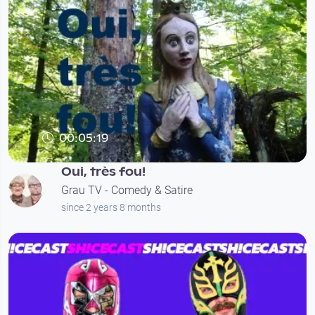
00:05:19
Oui, très fou!
Grau TV - Comedy & Satire
since 2 years 8 months