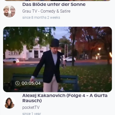
Das Blöde unter der Sonne
Grau TV - Comedy & Satire
since 8 months 2 weeks
00:05:04
Alexej Kakanovich (Folge 4 - A Gurta
Rausch)
pocketTV
since 1 year