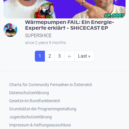
00:47:38
Wärmepumpen FAIL: Ein Energie-
Experte erklärt - SHICECAST EP
SUPERSHICE
since 2 years 9 months
Seitennummerierung
Seite
Seite
Seite
Next page
Last page
1
2
3
››
Last »
Footer 1
Charta für Community Fernsehen in Österreich
Datenschutzerklärung
Gesetze im Rundfunkbereich
Grundsätze der Programmgestaltung
Jugendschutzerklärung
Impressum & Haftungsausschluss