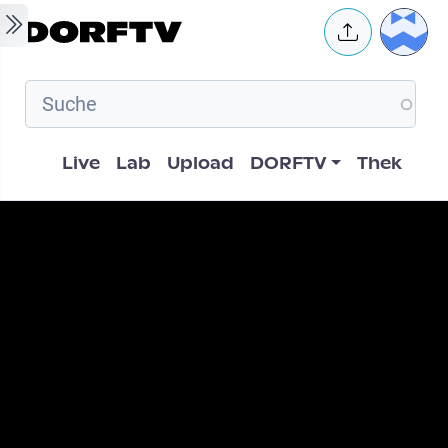
Skip to main content
User 
Hauptnavigation
Live
Lab
Upload
DORFTV
Thek