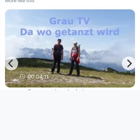
More like this
00:04:11
Da wo getanzt wird
Grau TV - Comedy & Satire
since 1 year 8 months