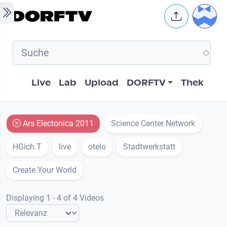
Skip to main content
User 
Hauptnavigation
Live
Lab
Upload
DORFTV
Thek
Ars Electonica 2011
Science Center Network
HGich.T
live
otelo
Stadtwerkstatt
Create Your World
Displaying 1 - 4 of 4 Videos