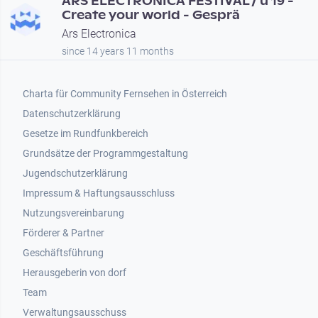
ARS ELECTRONICA FESTIVAL / u 19 -
Create your world - Gesprä
Ars Electronica
since 14 years 11 months
Footer 1
Charta für Community Fernsehen in Österreich
Datenschutzerklärung
Gesetze im Rundfunkbereich
Grundsätze der Programmgestaltung
Jugendschutzerklärung
Impressum & Haftungsausschluss
Nutzungsvereinbarung
Footer 2
Förderer & Partner
Geschäftsführung
Herausgeberin von dorf
Team
Verwaltungsausschuss