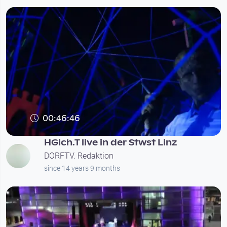
00:46:46
HGich.T live in der Stwst Linz
DORFTV. Redaktion
since 14 years 9 months