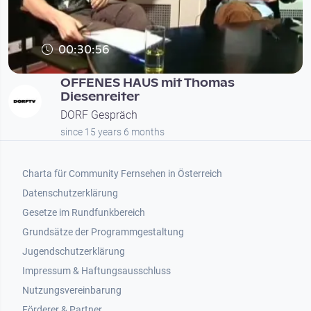
00:30:56
OFFENES HAUS mit Thomas
Diesenreiter
DORF Gespräch
since 15 years 6 months
Footer 1
Charta für Community Fernsehen in Österreich
Datenschutzerklärung
Gesetze im Rundfunkbereich
Grundsätze der Programmgestaltung
Jugendschutzerklärung
Impressum & Haftungsausschluss
Nutzungsvereinbarung
Footer 2
Förderer & Partner