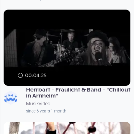
00:04:25
Herrbart - Fraulicht & Band - "Chillout
in Arnheim"
Musikvideo
since 6 years 1 month