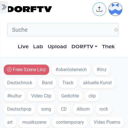
Skip to main content
User 
Hauptnavigation
Live
Lab
Upload
DORFTV
Thek
Freie Szene Linz
#oberösterreich
#linz
Deutschrock
Band
Track
aktuelle Kunst
#kultur
Video Clip
Gedichte
clip
Deutschpop
song
CD
Album
rock
art
musikszene
contemporary
Video Poems