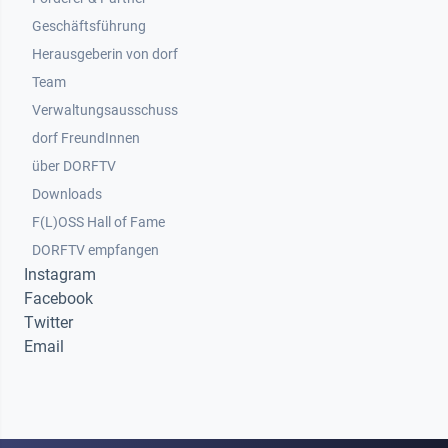
Geschäftsführung
Herausgeberin von dorf
Team
Verwaltungsausschuss
dorf FreundInnen
Footer 3
über DORFTV
Downloads
F(L)OSS Hall of Fame
Footer 4
DORFTV empfangen
Instagram
Facebook
Twitter
Email