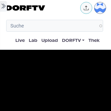
Skip to main content
User 
Hauptnavigation
Live
Lab
Upload
DORFTV
Thek