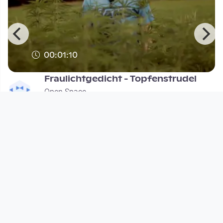
00:01:10
Fraulichtgedicht - Topfenstrudel
Open Space
since 7 years 1 month
Footer 1
Charta für Community Fernsehen in Österreich
Datenschutzerklärung
Gesetze im Rundfunkbereich
Grundsätze der Programmgestaltung
Jugendschutzerklärung