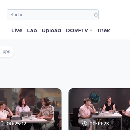
Hauptnavigation
Live
Lab
Upload
DORFTV
Thek
Tipps
00:25:12
00:19:23