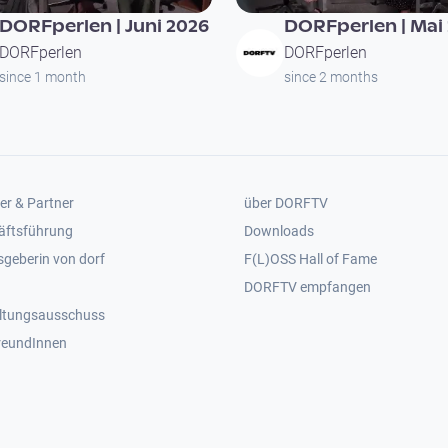
DORFperlen | Juni 2026
DORFperlen | Mai
DORFperlen
DORFperlen
since 1 month
since 2 months
er 2
Footer 3
er & Partner
über DORFTV
äftsführung
Downloads
geberin von dorf
F(L)OSS Hall of Fame
Footer 4
DORFTV empfangen
ltungsausschuss
reundInnen