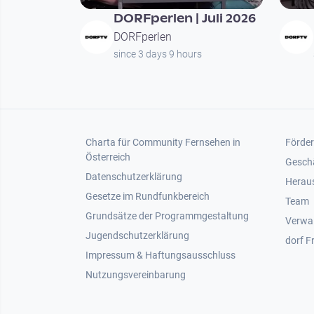
DORFperlen | Juli 2026
DORFperlen
since 3 days 9 hours
Footer 1
Foot
Charta für Community Fernsehen in
Förder
Österreich
Gesch
Datenschutzerklärung
Heraus
Gesetze im Rundfunkbereich
Team
Grundsätze der Programmgestaltung
Verwa
Jugendschutzerklärung
dorf F
Impressum & Haftungsausschluss
Nutzungsvereinbarung