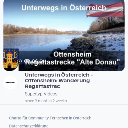
00:06:51
Unterwegs in Österreich -
Ottensheim: Wanderung
Regattastrec
Supertyp Videos
since 3 months 2 weeks
Footer 1
Charta für Community Fernsehen in Österreich
Datenschutzerklärung