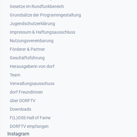
Gesetze im Rundfunkbereich
Grundsätze der Programmgestaltung
Jugendschutzerklärung
Impressum & Haftungsausschluss
Nutzungsvereinbarung
Footer 2
Förderer & Partner
Geschäftsführung
Herausgeberin von dorf
Team
Verwaltungsausschuss
dorf FreundInnen
Footer 3
über DORFTV
Downloads
F(L)OSS Hall of Fame
Footer 4
DORFTV empfangen
Instagram