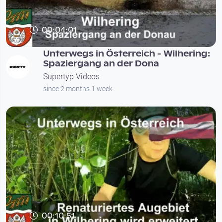
00:04:01
Unterwegs in Österreich - Wilhering:
Spaziergang an der Dona
Supertyp Videos
since 2 months 1 week
00:10:51