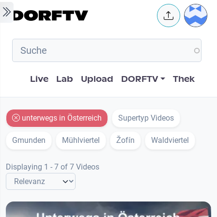
Skip to main content
User 
Hauptnavigation
Live
Lab
Upload
DORFTV
Thek
unterwegs in Österreich
Supertyp Videos
Gmunden
Mühlviertel
Žofín
Waldviertel
Displaying 1 - 7 of 7 Videos