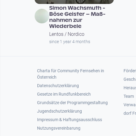
Simon Wachs­muth -
Böse Geis­ter – Maß­
nah­men zur
Wiederbele
Lentos / Nordico
since 1 year 4 months
Footer 1
Foot
Charta für Community Fernsehen in
Förder
Österreich
Gesch
Datenschutzerklärung
Heraus
Gesetze im Rundfunkbereich
Team
Grundsätze der Programmgestaltung
Verwa
Jugendschutzerklärung
dorf F
Impressum & Haftungsausschluss
Nutzungsvereinbarung