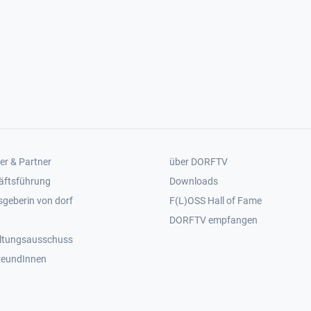
er 2
Footer 3
er & Partner
über DORFTV
äftsführung
Downloads
geberin von dorf
F(L)OSS Hall of Fame
Footer 4
DORFTV empfangen
ltungsausschuss
reundInnen