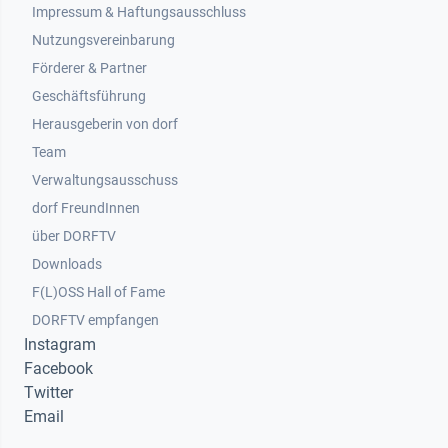
Impressum & Haftungsausschluss
Nutzungsvereinbarung
Footer 2
Förderer & Partner
Geschäftsführung
Herausgeberin von dorf
Team
Verwaltungsausschuss
dorf FreundInnen
Footer 3
über DORFTV
Downloads
F(L)OSS Hall of Fame
Footer 4
DORFTV empfangen
Instagram
Facebook
Twitter
Email