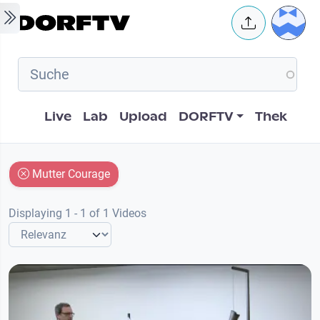
Skip to main content
User 
Hauptnavigation
Live
Lab
Upload
DORFTV
Thek
Mut­ter Cou­ra­ge
Displaying 1 - 1 of 1 Videos