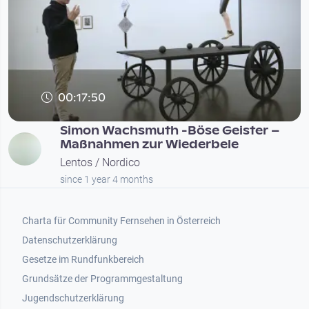
00:17:50
Simon Wachs­muth -Böse Geis­ter –
Maß­nah­men zur Wiederbele
Lentos / Nordico
since 1 year 4 months
Footer 1
Charta für Community Fernsehen in Österreich
Datenschutzerklärung
Gesetze im Rundfunkbereich
Grundsätze der Programmgestaltung
Jugendschutzerklärung