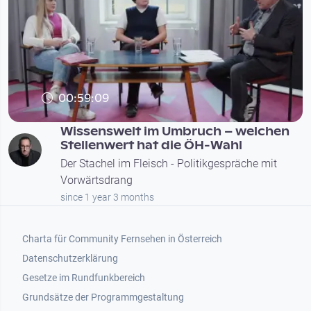
00:59:09
Wissenswelt im Umbruch – welchen
Stellenwert hat die ÖH-Wahl
Der Stachel im Fleisch - Politikgespräche mit
Vorwärtsdrang
since 1 year 3 months
Footer 1
Charta für Community Fernsehen in Österreich
Datenschutzerklärung
Gesetze im Rundfunkbereich
Grundsätze der Programmgestaltung