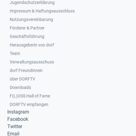
Jugendschutzerklärung
Impressum & Haftungsausschluss
Nutzungsvereinbarung
Footer 2
Förderer & Partner
Geschäftsführung
Herausgeberin von dorf
Team
Verwaltungsausschuss
dorf FreundInnen
Footer 3
über DORFTV
Downloads
F(L)OSS Hall of Fame
Footer 4
DORFTV empfangen
Instagram
Facebook
Twitter
Email