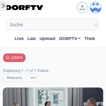
Skip to main content
User 
Hauptnavigation
Live
Lab
Upload
DORFTV
Thek
JUNOS
Displaying 1 - 1 of 1 Videos