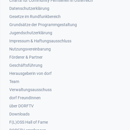
Charta für Community Fernsehen in Österreich
Datenschutzerklärung
Gesetze im Rundfunkbereich
Grundsätze der Programmgestaltung
Jugendschutzerklärung
Impressum & Haftungsausschluss
Nutzungsvereinbarung
Footer 2
Förderer & Partner
Geschäftsführung
Herausgeberin von dorf
Team
Verwaltungsausschuss
dorf FreundInnen
Footer 3
über DORFTV
Downloads
F(L)OSS Hall of Fame
Footer 4