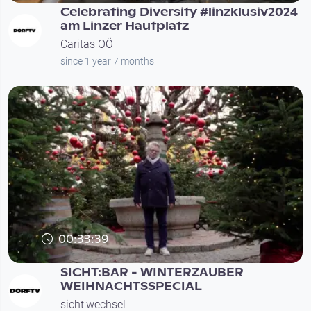
Celebrating Diversity #linzklusiv2024
am Linzer Hautplatz
Caritas OÖ
since 1 year 7 months
00:33:39
SICHT:BAR - WINTERZAUBER
WEIHNACHTSSPECIAL
sicht:wechsel