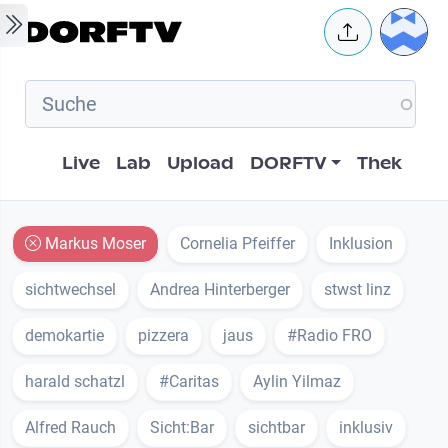
Skip to main content
User 
Hauptnavigation
Live
Lab
Upload
DORFTV
Thek
Markus Moser
Cornelia Pfeiffer
Inklusion
sichtwechsel
Andrea Hinterberger
stwst linz
demokartie
pizzera
jaus
#Radio FRO
harald schatzl
#Caritas
Aylin Yilmaz
Alfred Rauch
Sicht:Bar
sichtbar
inklusiv