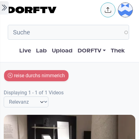
Skip to main content
User 
Hauptnavigation
Live
Lab
Upload
DORFTV
Thek
reise durchs nimmerich
Displaying 1 - 1 of 1 Videos