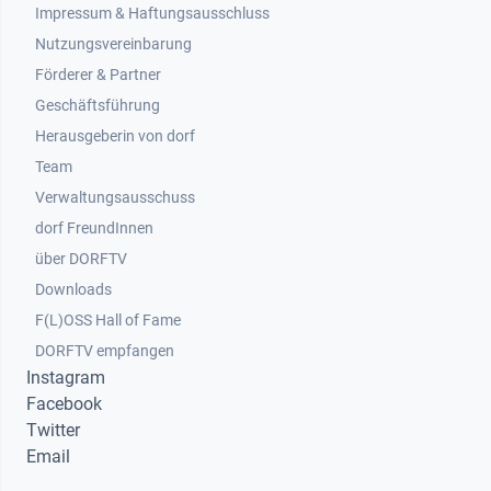
Impressum & Haftungsausschluss
Nutzungsvereinbarung
Footer 2
Förderer & Partner
Geschäftsführung
Herausgeberin von dorf
Team
Verwaltungsausschuss
dorf FreundInnen
Footer 3
über DORFTV
Downloads
F(L)OSS Hall of Fame
Footer 4
DORFTV empfangen
Instagram
Facebook
Twitter
Email