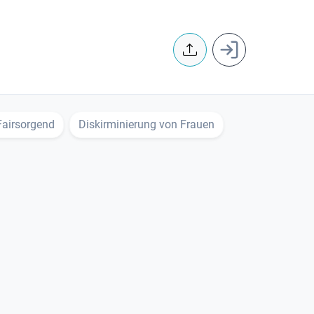
User accoun
Fairsorgend
Diskirminierung von Frauen