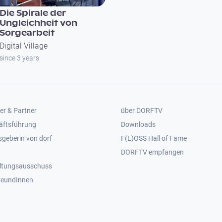
Die Spirale der
Ungleichheit von
Sorgearbeit
Digital Village
since 3 years
er 2
Footer 3
er & Partner
über DORFTV
äftsführung
Downloads
geberin von dorf
F(L)OSS Hall of Fame
Footer 4
DORFTV empfangen
ltungsausschuss
reundInnen