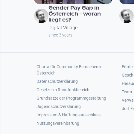
Gender Pay Gap in
Österreich - woran
liegt es?
Digital Village
since 3 years
Footer 1
Foot
Charta für Community Fernsehen in
Förder
Österreich
Gesch
Datenschutzerklärung
Heraus
Gesetze im Rundfunkbereich
Team
Grundsätze der Programmgestaltung
Verwa
Jugendschutzerklärung
dorf F
Impressum & Haftungsausschluss
Nutzungsvereinbarung