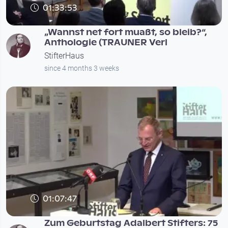
01:33:53
„Wannst net fort muaßt, so bleib?“,
Anthologie (TRAUNER Verl
StifterHaus
since 4 months 3 weeks
01:07:47
Zum Geburtstag Adalbert Stifters: 75