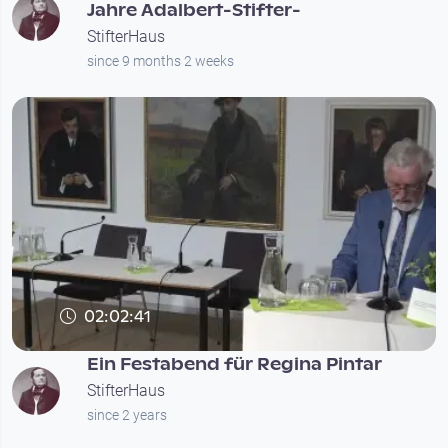
Jahre Adalbert-Stifter-
StifterHaus
since 9 months 2 weeks
02:02:41
Ein Festabend für Regina Pintar
StifterHaus
since 2 years