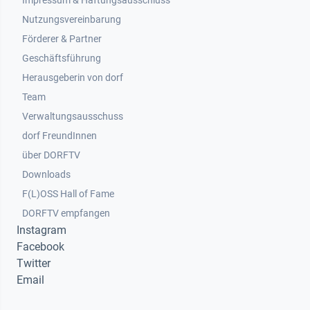
Impressum & Haftungsausschluss
Nutzungsvereinbarung
Footer 2
Förderer & Partner
Geschäftsführung
Herausgeberin von dorf
Team
Verwaltungsausschuss
dorf FreundInnen
Footer 3
über DORFTV
Downloads
F(L)OSS Hall of Fame
Footer 4
DORFTV empfangen
Instagram
Facebook
Twitter
Email