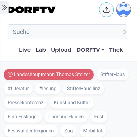
Skip to main content
User 
Hauptnavigation
Live
Lab
Upload
DORFTV
Thek
Landeshauptmann Thomas Stelzer
StifterHaus
#Literatur
#lesung
StifterHaus linz
Pressekonferenz
Kunst und Kultur
Fina Esslinger
Christine Haiden
Fest
Festival der Regionen
Zug
Mobilität