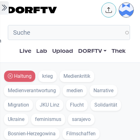
Skip to main content
User 
m
Hauptnavigation
Live
Lab
Upload
DORFTV
Thek
Haltung
krieg
Medienkritik
Medienverantwortung
medien
Narrative
Migration
JKU Linz
Flucht
Solidarität
Ukraine
feminismus
sarajevo
Bosnien-Herzegowina
Filmschaffen