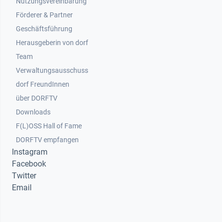
Nutzungsvereinbarung
Footer 2
Förderer & Partner
Geschäftsführung
Herausgeberin von dorf
Team
Verwaltungsausschuss
dorf FreundInnen
Footer 3
über DORFTV
Downloads
F(L)OSS Hall of Fame
Footer 4
DORFTV empfangen
Instagram
Facebook
Twitter
Email