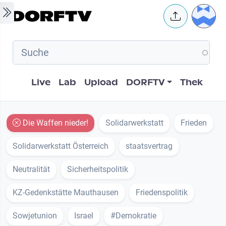
Skip to main content
User 
Hauptnavigation
Live
Lab
Upload
DORFTV
Thek
Die Waffen nieder!
Solidarwerkstatt
Frieden
Solidarwerkstatt Österreich
staatsvertrag
Neutralität
Sicherheitspolitik
KZ-Gedenkstätte Mauthausen
Friedenspolitik
Sowjetunion
Israel
#Demokratie