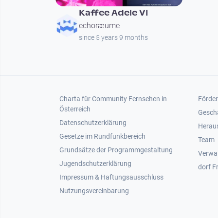
Kaffee Adele VI
echoræume
since 5 years 9 months
Footer 1
Foot
Charta für Community Fernsehen in
Förder
Österreich
Gesch
Datenschutzerklärung
Heraus
Gesetze im Rundfunkbereich
Team
Grundsätze der Programmgestaltung
Verwa
Jugendschutzerklärung
dorf F
Impressum & Haftungsausschluss
Nutzungsvereinbarung