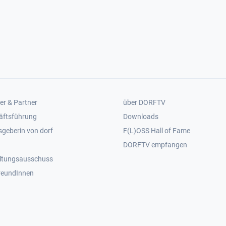
er 2
Footer 3
er & Partner
über DORFTV
äftsführung
Downloads
geberin von dorf
F(L)OSS Hall of Fame
Footer 4
DORFTV empfangen
ltungsausschuss
reundInnen