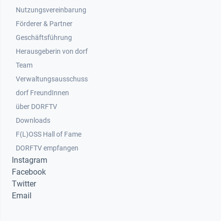
Nutzungsvereinbarung
Footer 2
Förderer & Partner
Geschäftsführung
Herausgeberin von dorf
Team
Verwaltungsausschuss
dorf FreundInnen
Footer 3
über DORFTV
Downloads
F(L)OSS Hall of Fame
Footer 4
DORFTV empfangen
Instagram
Facebook
Twitter
Email