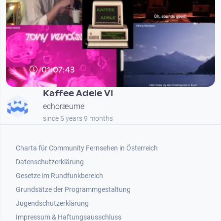
01:07:43
Kaffee Adele VI
echoræume
since 5 years 9 months
Footer 1
Charta für Community Fernsehen in Österreich
Datenschutzerklärung
Gesetze im Rundfunkbereich
Grundsätze der Programmgestaltung
Jugendschutzerklärung
Impressum & Haftungsausschluss