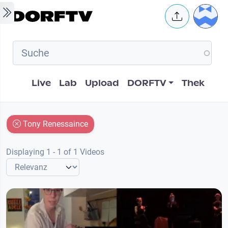
Skip to main content
User 
Hauptnavigation
Live
Lab
Upload
DORFTV
Thek
Tony Renessaince
Displaying 1 - 1 of 1 Videos