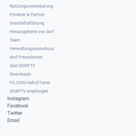
Nutzungsvereinbarung
Footer 2
Förderer & Partner
Geschäftsführung
Herausgeberin von dorf
Team
Verwaltungsausschuss
dorf FreundInnen
Footer 3
über DORFTV
Downloads
F(L)OSS Hall of Fame
Footer 4
DORFTV empfangen
Instagram
Facebook
Twitter
Email