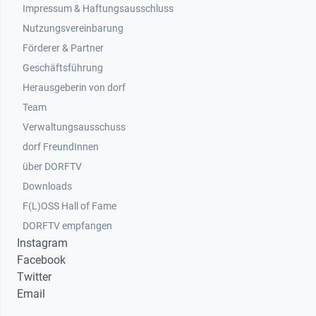
Impressum & Haftungsausschluss
Nutzungsvereinbarung
Footer 2
Förderer & Partner
Geschäftsführung
Herausgeberin von dorf
Team
Verwaltungsausschuss
dorf FreundInnen
Footer 3
über DORFTV
Downloads
F(L)OSS Hall of Fame
Footer 4
DORFTV empfangen
Instagram
Facebook
Twitter
Email