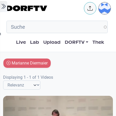
Skip to main content
User 
m
Hauptnavigation
Live
Lab
Upload
DORFTV
Thek
Marianne Diermaier
Displaying 1 - 1 of 1 Videos