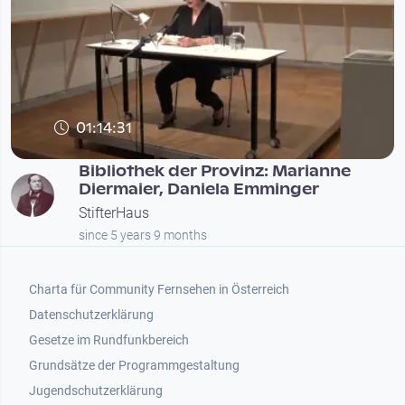
01:14:31
Bibliothek der Provinz: Marianne
Diermaier, Daniela Emminger
StifterHaus
since 5 years 9 months
Footer 1
Charta für Community Fernsehen in Österreich
Datenschutzerklärung
Gesetze im Rundfunkbereich
Grundsätze der Programmgestaltung
Jugendschutzerklärung