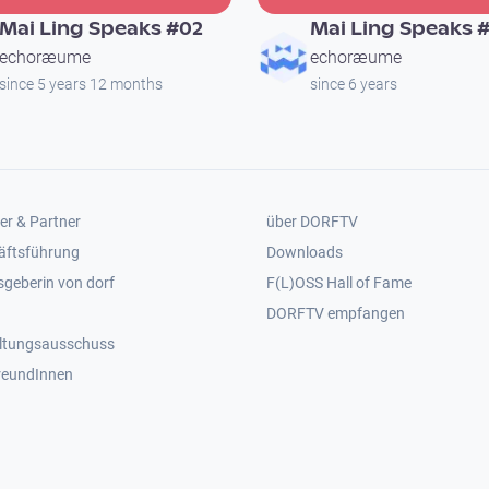
Mai Ling Speaks #02
Mai Ling Speaks 
echoræume
echoræume
since 5 years 12 months
since 6 years
er 2
Footer 3
er & Partner
über DORFTV
äftsführung
Downloads
geberin von dorf
F(L)OSS Hall of Fame
Footer 4
DORFTV empfangen
ltungsausschuss
reundInnen