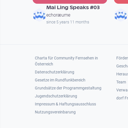
Mai Ling Speaks #03
echoræume
since 5 years 11 months
Footer 1
Foot
Charta für Community Fernsehen in
Förder
Österreich
Gesch
Datenschutzerklärung
Heraus
Gesetze im Rundfunkbereich
Team
Grundsätze der Programmgestaltung
Verwa
Jugendschutzerklärung
dorf F
Impressum & Haftungsausschluss
Nutzungsvereinbarung