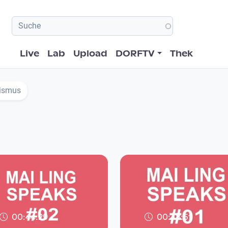
Hauptnavigation
Live
Lab
Upload
DORFTV
Thek
xismus
00:44:29
00:48:51