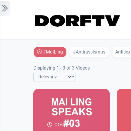
Skip to main content
#MaiLing
#Antirassismus
Antise
Displaying 1 - 3 of 3 Videos
00:41:55