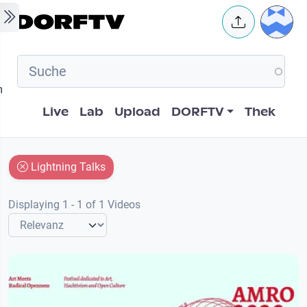
Skip to main content
User 
m
Hauptnavigation
Live
Lab
Upload
DORFTV
Thek
Lightning Talks
Displaying 1 - 1 of 1 Videos