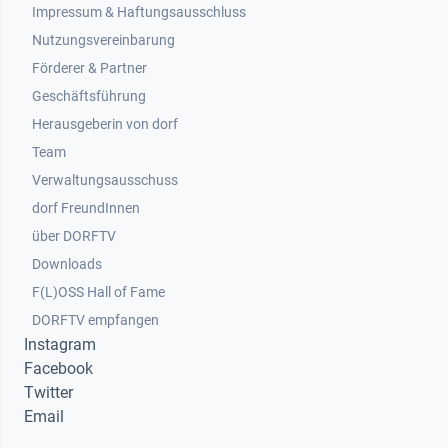
Impressum & Haftungsausschluss
Nutzungsvereinbarung
Footer 2
Förderer & Partner
Geschäftsführung
Herausgeberin von dorf
Team
Verwaltungsausschuss
dorf FreundInnen
Footer 3
über DORFTV
Downloads
F(L)OSS Hall of Fame
Footer 4
DORFTV empfangen
Instagram
Facebook
Twitter
Email