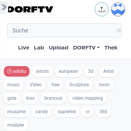
Skip to main content
User 
Hauptnavigation
Live
Lab
Upload
DORFTV
Thek
adistu
artists
european
3d
Artist
music
Video
free
Sculpture
room
gate
kiss
brancusi
video mapping
musume
candy
supreme
vr
360
moduler