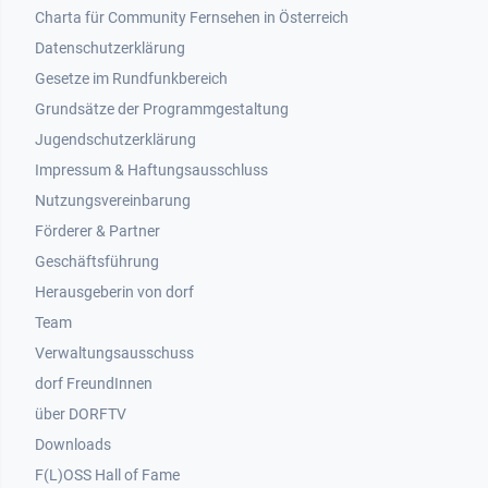
Footer 1
Charta für Community Fernsehen in Österreich
Datenschutzerklärung
Gesetze im Rundfunkbereich
Grundsätze der Programmgestaltung
Jugendschutzerklärung
Impressum & Haftungsausschluss
Nutzungsvereinbarung
Footer 2
Förderer & Partner
Geschäftsführung
Herausgeberin von dorf
Team
Verwaltungsausschuss
dorf FreundInnen
Footer 3
über DORFTV
Downloads
F(L)OSS Hall of Fame