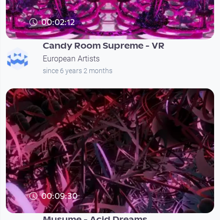
00:02:12
Candy Room Supreme - VR
European Artists
since 6 years 2 months
00:09:30
Musume - Acid Dreams