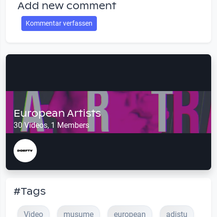
Add new comment
Kommentar verfassen
European Artists
30 Videos, 1 Members
#Tags
Video
musume
european
adistu