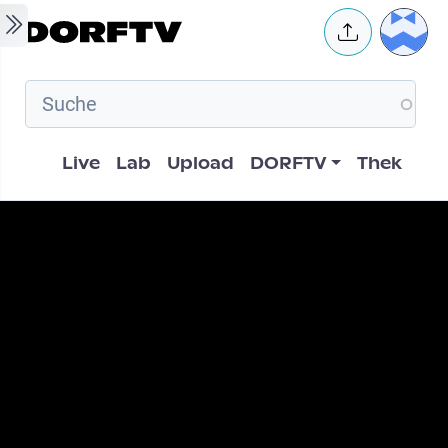
Skip to main content
User 
Hauptnavigation
Live
Lab
Upload
DORFTV
Thek