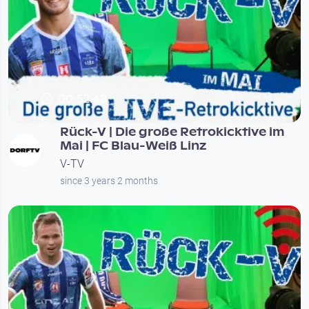
00:52:48
Rück-V | Die große Retrokicktive im
Mai | FC Blau-Weiß Linz
V-TV
since 3 years 2 months