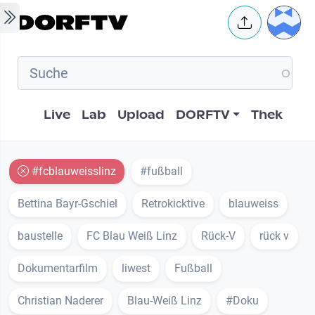
Skip to main content
User 
Hauptnavigation
Live
Lab
Upload
DORFTV
Thek
#fcblauweisslinz
#fußball
Bettina Bayr-Gschiel
Retrokicktive
blauweiss
baustelle
FC Blau Weiß Linz
Rück-V
rück v
Dokumentarfilm
liwest
Fußball
Christian Naderer
Blau-Weiß Linz
#Doku