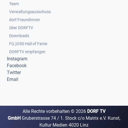
Team
Verwaltungsausschuss
dorf FreundInnen
Footer 3
über DORFTV
Downloads
F(L)OSS Hall of Fame
Footer 4
DORFTV empfangen
Instagram
Facebook
Twitter
Email
Alle Rechte vorbehalten ©
2026
DORF TV
GmbH
Gruberstrasse 74 / 1. Stock c/o Matrix e.V. Kunst,
Kultur Medien 4020 Linz