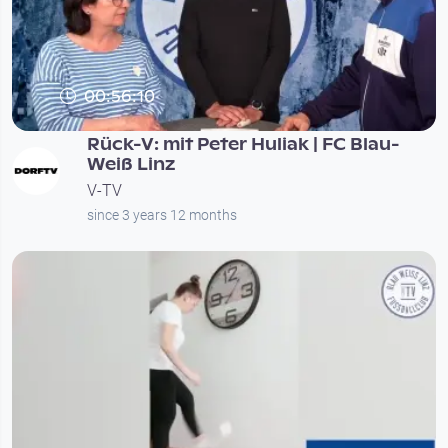
00:56:10
Rück-V: mit Peter Huliak | FC Blau-
Weiß Linz
V-TV
since 3 years 12 months