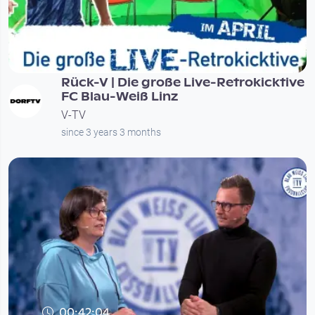
00:54:54
Rück-V | Die große Live-Retrokicktive
FC Blau-Weiß Linz
V-TV
since 3 years 3 months
00:42:04