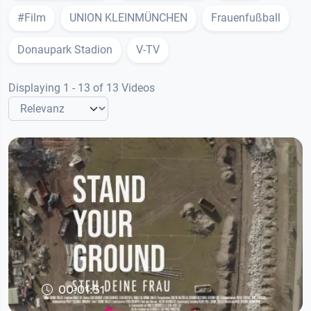
#Film
UNION KLEINMÜNCHEN
Frauenfußball
Donaupark Stadion
V-TV
Displaying 1 - 13 of 13 Videos
00:01:51