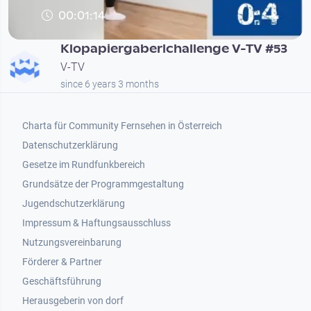
00:01:14
Klopapiergaberlchallenge V-TV #53
V-TV
since 6 years 3 months
Footer 1
Charta für Community Fernsehen in Österreich
Datenschutzerklärung
Gesetze im Rundfunkbereich
Grundsätze der Programmgestaltung
Jugendschutzerklärung
Impressum & Haftungsausschluss
Nutzungsvereinbarung
Footer 2
Förderer & Partner
Geschäftsführung
Herausgeberin von dorf