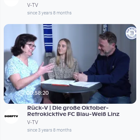
V-TV
since 3 years 8 months
00:58:20
Rück-V | Die große Oktober-
Retrokicktive FC Blau-Weiß Linz
V-TV
since 3 years 8 months