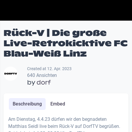
Rück-V | Die große
Live-Retrokicktive FC
Blau-Weiß Linz
Created at 12. Apr. 2023
640 Ansichten
by
dorf
Beschreibung
Embed
Am Dienstag, 4.4.23 dürfen wir den begnadeten
Matthias Seidl live beim Rück-V auf DorfTV begrüßen.