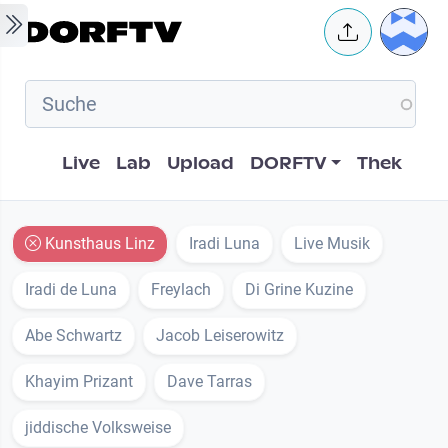
Skip to main content
User 
Hauptnavigation
Live
Lab
Upload
DORFTV
Thek
Kunsthaus Linz
Iradi Luna
Live Musik
Iradi de Luna
Freylach
Di Grine Kuzine
Abe Schwartz
Jacob Leiserowitz
Khayim Prizant
Dave Tarras
jiddische Volksweise