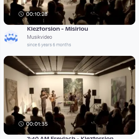
00:10:28
Kleztorsion - Misirlou
Musikvideo
since 6 years 6 months
00:01:35
7:40 AM Freylach - Kleztorsion