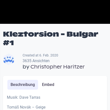
Kleztorsion - Bulgar
#1
Created at 6. Feb. 2020
3635 Ansichten
by
Christopher Haritzer
Beschreibung
Embed
Musik: Dave Tarras
Tomáš Novák – Geige