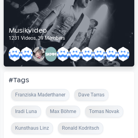
Musikvideo
1231 Videos, 39 Members
#Tags
Franziska Maderthaner
Dave Tarras
Iradi Luna
Max Böhme
Tomas Novak
Kunsthaus Linz
Ronald Kodritsch