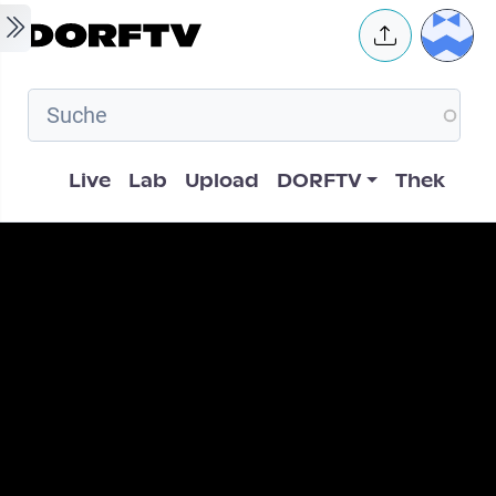
Skip to main content
User 
Hauptnavigation
Live
Lab
Upload
DORFTV
Thek